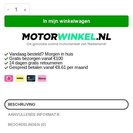
Macna Rafina RTX dames kit Zwart XL aantal
Alternative:
In mijn winkelwagen
De grootste online motorwinkel van Nederland!
Vandaag besteld? Morgen in huis
Gratis bezorgen
vanaf €100
14 dagen gratis retourneren
Gespreid betalen vanaf €8.61 per maand
BESCHRIJVING
AANVULLENDE INFORMATIE
BEOORDELINGEN (0)