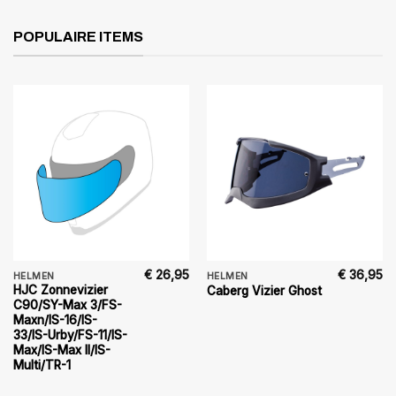
POPULAIRE ITEMS
€
26,95
€
36,95
HELMEN
HELMEN
HJC Zonnevizier
Caberg Vizier Ghost
C90/SY-Max 3/FS-
Maxn/IS-16/IS-
33/IS-Urby/FS-11/IS-
Max/IS-Max II/IS-
Multi/TR-1