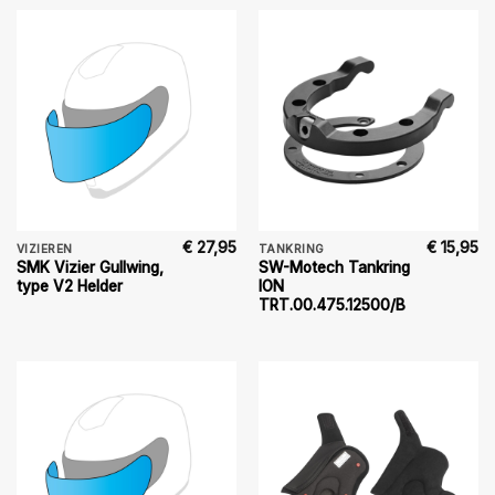
€
27,95
€
15,95
VIZIEREN
TANKRING
SMK Vizier Gullwing,
SW-Motech Tankring
type V2 Helder
ION
TRT.00.475.12500/B