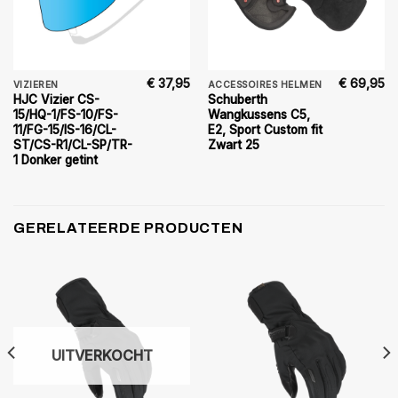
€
37,95
€
69,95
VIZIEREN
ACCESSOIRES HELMEN
HJC Vizier CS-
Schuberth
15/HQ-1/FS-10/FS-
Wangkussens C5,
11/FG-15/IS-16/CL-
E2, Sport Custom fit
ST/CS-R1/CL-SP/TR-
Zwart 25
1 Donker getint
GERELATEERDE PRODUCTEN
UITVERKOCHT