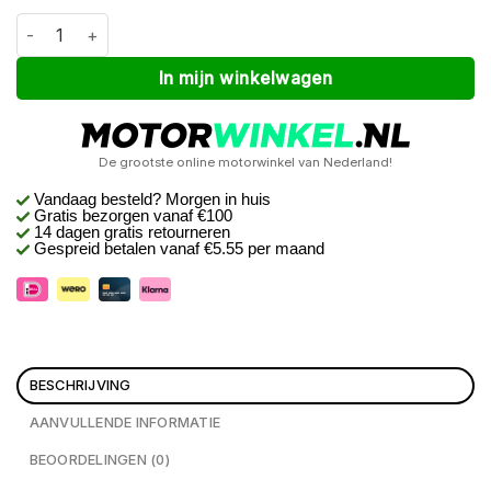
Macna Portola slim fit Grijs L_32 aantal
Alternative:
In mijn winkelwagen
De grootste online motorwinkel van Nederland!
Vandaag besteld? Morgen in huis
Gratis bezorgen
vanaf €100
14 dagen gratis retourneren
Gespreid betalen vanaf €5.55 per maand
BESCHRIJVING
AANVULLENDE INFORMATIE
BEOORDELINGEN (0)