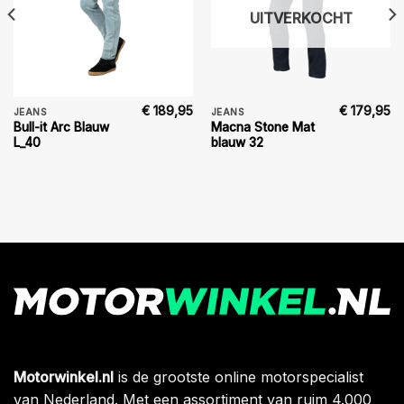
UITVERKOCHT
€
189,95
€
179,95
JEANS
JEANS
Bull-it Arc Blauw
Macna Stone Mat
L_40
blauw 32
Motorwinkel.nl
is de grootste online motorspecialist
van Nederland. Met een assortiment van ruim 4.000