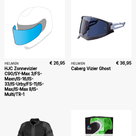
€
26,95
€
36,95
HELMEN
HELMEN
HJC Zonnevizier
Caberg Vizier Ghost
C90/SY-Max 3/FS-
Maxn/IS-16/IS-
33/IS-Urby/FS-11/IS-
Max/IS-Max II/IS-
Multi/TR-1