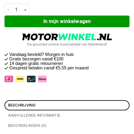
Macna Nuclea dames Zwart XL aantal
Alternative:
In mijn winkelwagen
De grootste online motorwinkel van Nederland!
Vandaag besteld? Morgen in huis
Gratis bezorgen
vanaf €100
14 dagen gratis retourneren
Gespreid betalen vanaf €5.55 per maand
BESCHRIJVING
AANVULLENDE INFORMATIE
BEOORDELINGEN (0)