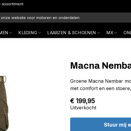
e assortiment
MEN
KLEDING
LAARZEN & SCHOENEN
MX
ON
Macna Nemba
Groene Macna Nembar moto
met comfort en een stoere,
€
199,95
Uitverkocht
Stuur mij 