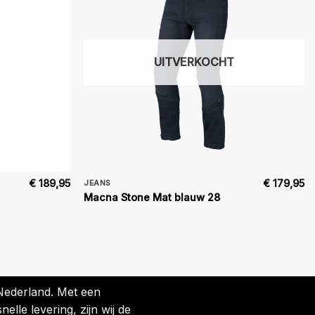
UITVERKOCHT
€
189,95
€
179,95
JEANS
Macna Stone Mat blauw 28
 Nederland. Met een
lle levering, zijn wij de