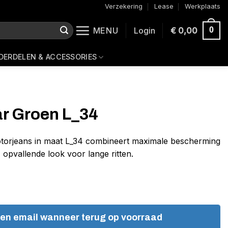
Verzekering
Lease
Werkplaats
MENU
Login
€
0,00
0
DERDELEN & ACCESSORIES
r Groen L_34
rjeans in maat L_34 combineert maximale bescherming
 opvallende look voor lange ritten.
een email wanneer terug op voorraad