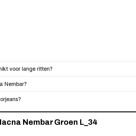
kt voor lange ritten?
na Nembar?
torjeans?
 Macna Nembar Groen L_34