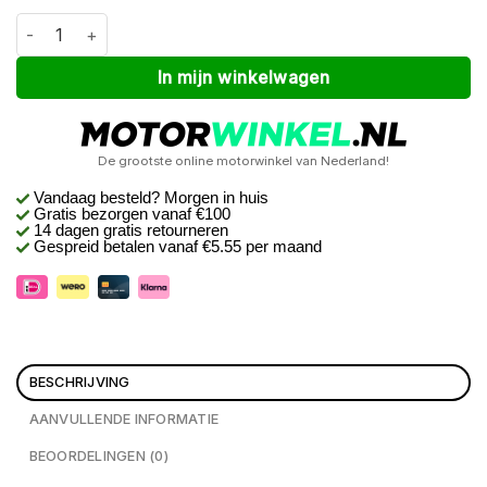
Macna Nembar Groen 28 aantal
Alternative:
In mijn winkelwagen
De grootste online motorwinkel van Nederland!
Vandaag besteld? Morgen in huis
Gratis bezorgen
vanaf €100
14 dagen gratis retourneren
Gespreid betalen vanaf €5.55 per maand
BESCHRIJVING
AANVULLENDE INFORMATIE
BEOORDELINGEN (0)