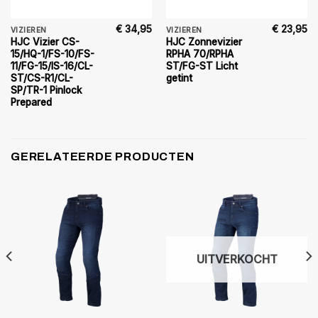
€
34,95
€
23,95
VIZIEREN
VIZIEREN
HJC Vizier CS-
HJC Zonnevizier
15/HQ-1/FS-10/FS-
RPHA 70/RPHA
11/FG-15/IS-16/CL-
ST/FG-ST Licht
ST/CS-R1/CL-
getint
SP/TR-1 Pinlock
Prepared
GERELATEERDE PRODUCTEN
UITVERKOCHT