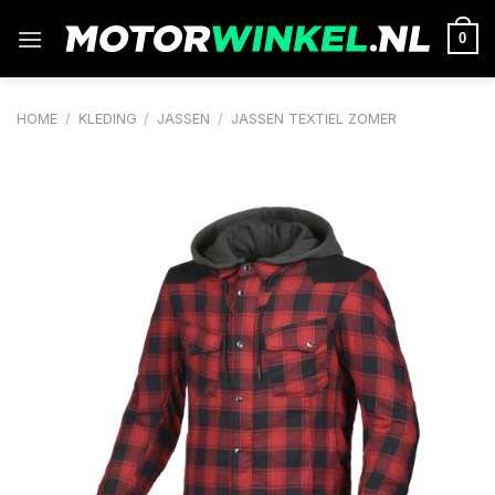
Ga
naar
0
inhoud
HOME
/
KLEDING
/
JASSEN
/
JASSEN TEXTIEL ZOMER