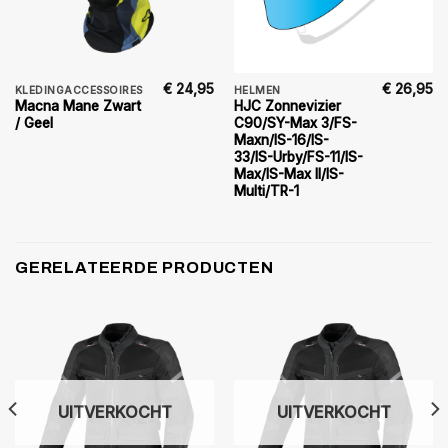
€
24,95
€
26,95
KLEDINGACCESSOIRES
HELMEN
Macna Mane Zwart
HJC Zonnevizier
/ Geel
C90/SY-Max 3/FS-
Maxn/IS-16/IS-
33/IS-Urby/FS-11/IS-
Max/IS-Max II/IS-
Multi/TR-1
GERELATEERDE PRODUCTEN
UITVERKOCHT
UITVERKOCHT