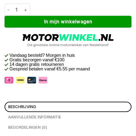
Macna Inland Rood / Zwart XXL aantal
Alternative:
In mijn winkelwagen
De grootste online motorwinkel van Nederland!
Vandaag besteld? Morgen in huis
Gratis bezorgen
vanaf €100
14 dagen gratis retourneren
Gespreid betalen vanaf €5.55 per maand
BESCHRIJVING
AANVULLENDE INFORMATIE
BEOORDELINGEN (0)