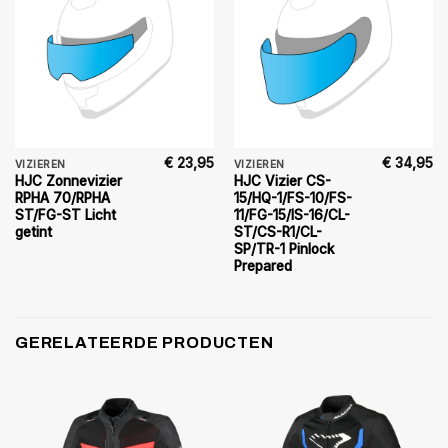
€
23,95
€
34,95
VIZIEREN
VIZIEREN
HJC Zonnevizier
HJC Vizier CS-
RPHA 70/RPHA
15/HQ-1/FS-10/FS-
ST/FG-ST Licht
11/FG-15/IS-16/CL-
getint
ST/CS-R1/CL-
SP/TR-1 Pinlock
Prepared
GERELATEERDE PRODUCTEN