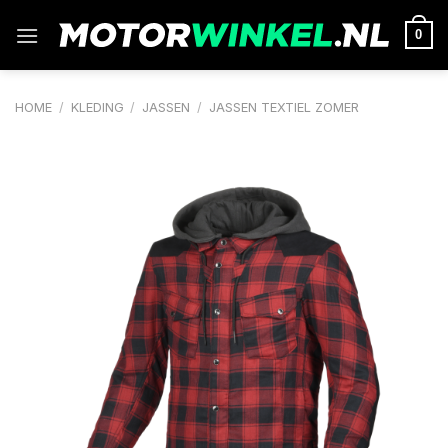
Ga
naar
0
inhoud
HOME
/
KLEDING
/
JASSEN
/
JASSEN TEXTIEL ZOMER