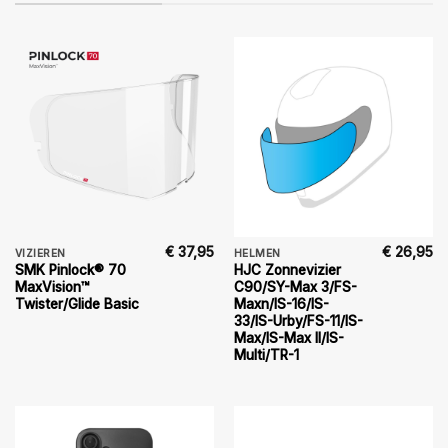
€
37,95
€
26,95
VIZIEREN
HELMEN
SMK Pinlock® 70
HJC Zonnevizier
MaxVision™
C90/SY-Max 3/FS-
Twister/Glide Basic
Maxn/IS-16/IS-
33/IS-Urby/FS-11/IS-
Max/IS-Max II/IS-
Multi/TR-1