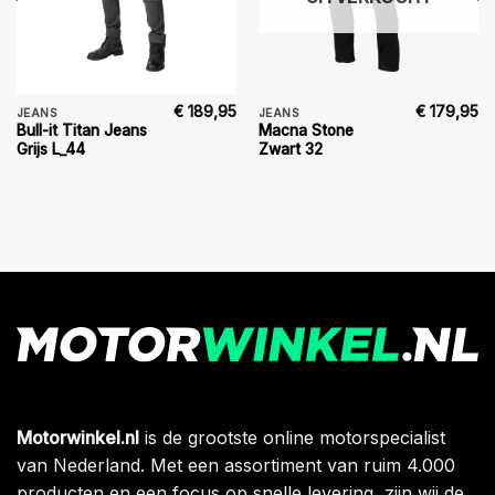
€
189,95
€
179,95
JEANS
JEANS
Bull-it Titan Jeans
Macna Stone
Grijs L_44
Zwart 32
Motorwinkel.nl
is de grootste online motorspecialist
van Nederland. Met een assortiment van ruim 4.000
producten en een focus op snelle levering, zijn wij de