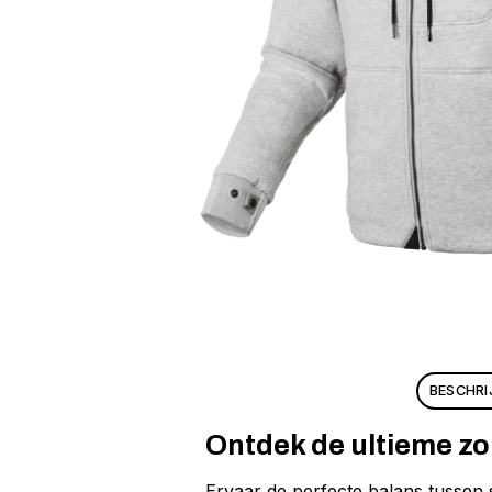
BESCHRI
Ontdek de ultieme z
Ervaar de perfecte balans tussen s