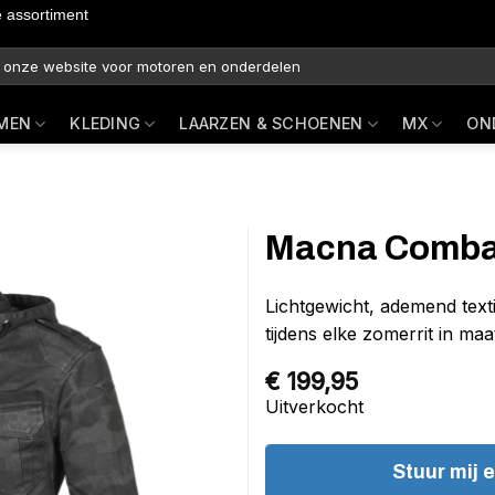
e assortiment
MEN
KLEDING
LAARZEN & SCHOENEN
MX
ON
Macna Combat
Lichtgewicht, ademend texti
tijdens elke zomerrit in maat
€
199,95
Uitverkocht
Stuur mij 