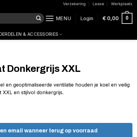
Verzekering
Lease
Werkplaats
MENU
Login
€
0,00
0
DERDELEN & ACCESSORIES
 Donkergrijs XXL
el en geoptimaliseerde ventilatie houden je koel en veilig
 XXL en stijlvol donkergrijs.
een email wanneer terug op voorraad