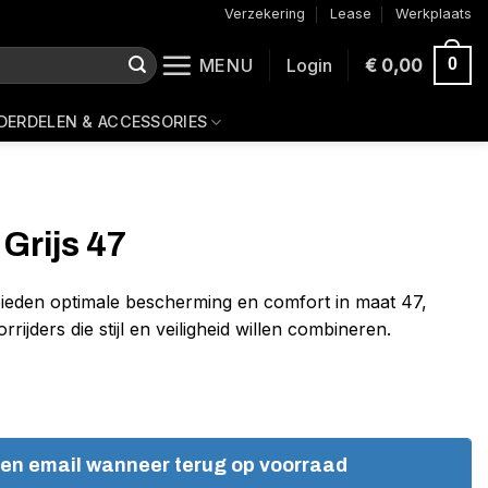
Verzekering
Lease
Werkplaats
MENU
Login
€
0,00
0
DERDELEN & ACCESSORIES
Grijs 47
ieden optimale bescherming en comfort in maat 47,
rijders die stijl en veiligheid willen combineren.
een email wanneer terug op voorraad