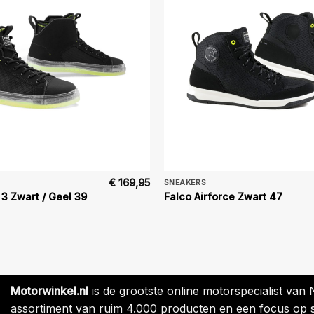
€
169,95
SNEAKERS
 3 Zwart / Geel 39
Falco Airforce Zwart 47
Motorwinkel.nl
is de grootste online motorspecialist van
assortiment van ruim 4.000 producten en een focus op sne