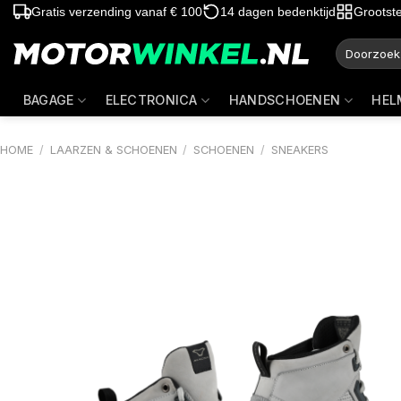
Ga
Gratis verzending vanaf € 100
14 dagen bedenktijd
Grootst
naar
Zoeken
inhoud
naar:
BAGAGE
ELECTRONICA
HANDSCHOENEN
HEL
HOME
/
LAARZEN & SCHOENEN
/
SCHOENEN
/
SNEAKERS