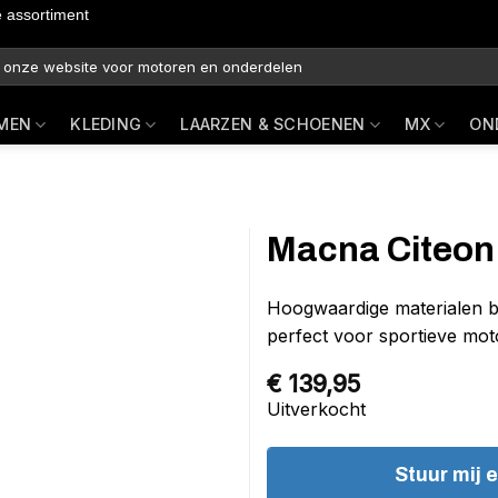
e assortiment
MEN
KLEDING
LAARZEN & SCHOENEN
MX
ON
Macna Citeon 
Hoogwaardige materialen b
perfect voor sportieve motor
€
139,95
Uitverkocht
Stuur mij 