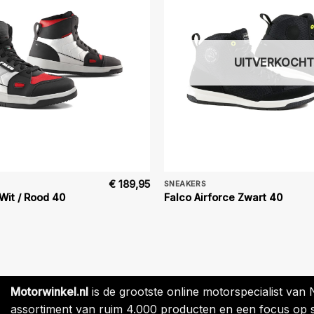
UITVERKOCHT
€
189,95
SNEAKERS
Wit / Rood 40
Falco Airforce Zwart 40
Motorwinkel.nl
is de grootste online motorspecialist van
assortiment van ruim 4.000 producten en een focus op sne