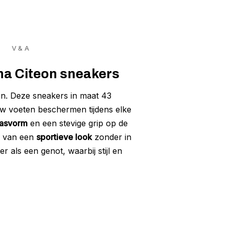
V & A
cna Citeon sneakers
en. Deze sneakers in maat 43
w voeten beschermen tijdens elke
pasvorm
en een stevige grip op de
je van een
sportieve look
zonder in
r als een genot, waarbij stijl en