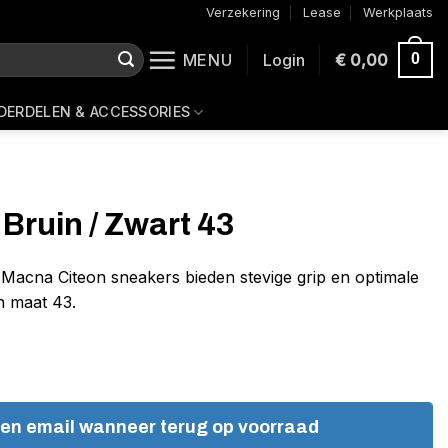
Verzekering
Lease
Werkplaats
MENU
Login
€
0,00
0
DERDELEN & ACCESSORIES
Bruin / Zwart 43
Macna Citeon sneakers bieden stevige grip en optimale
n maat 43.
een email wanneer terug op voorraad