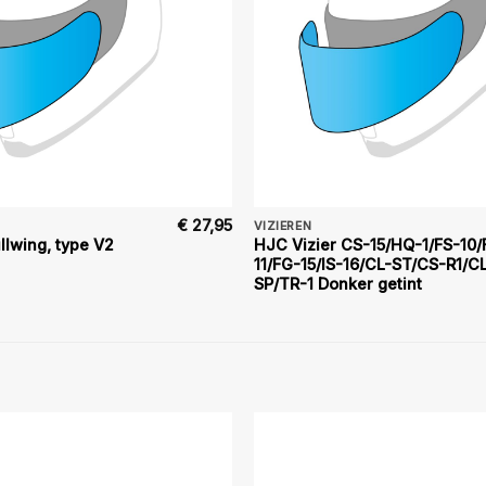
€
27,95
VIZIEREN
llwing, type V2
HJC Vizier CS-15/HQ-1/FS-10/
11/FG-15/IS-16/CL-ST/CS-R1/C
SP/TR-1 Donker getint