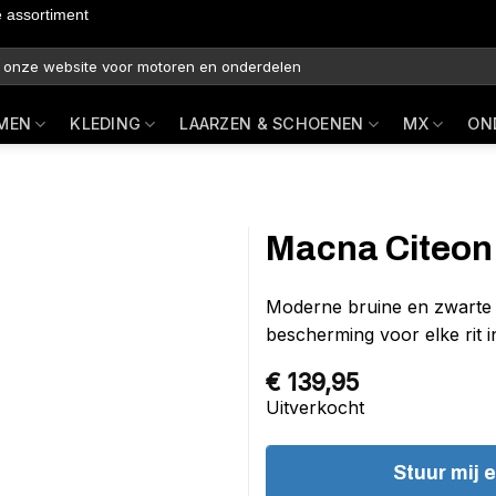
e assortiment
MEN
KLEDING
LAARZEN & SCHOENEN
MX
ON
Macna Citeon 
Moderne bruine en zwarte 
bescherming voor elke rit i
€
139,95
Uitverkocht
Stuur mij 