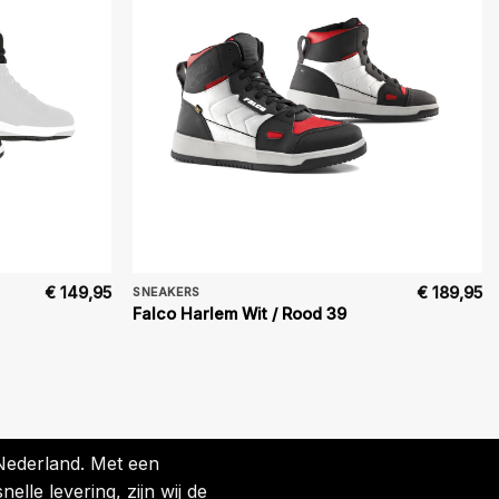
€
149,95
€
189,95
SNEAKERS
Falco Harlem Wit / Rood 39
 Nederland. Met een
lle levering, zijn wij de