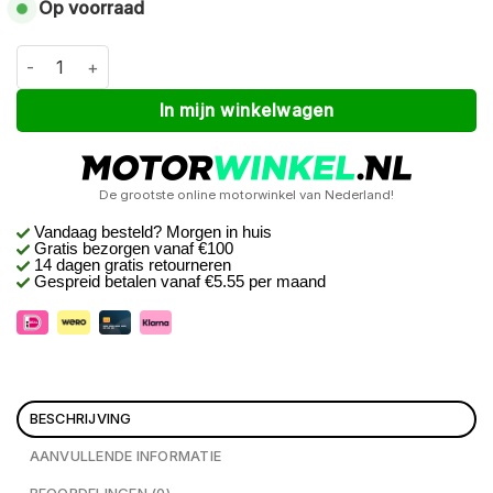
Op voorraad
Macna Bernis skinny fit dames Zwart 40 aantal
Alternative:
In mijn winkelwagen
De grootste online motorwinkel van Nederland!
Vandaag besteld? Morgen in huis
Gratis bezorgen
vanaf €100
14 dagen gratis retourneren
Gespreid betalen vanaf €5.55 per maand
BESCHRIJVING
AANVULLENDE INFORMATIE