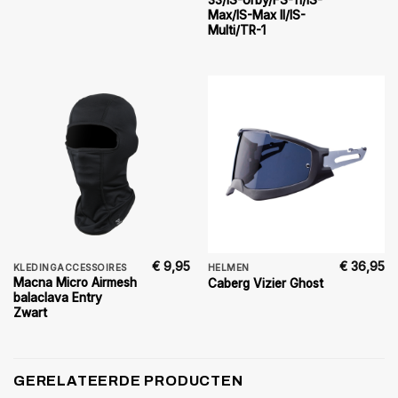
33/IS-Urby/FS-11/IS-
Max/IS-Max II/IS-
Multi/TR-1
€
9,95
€
36,95
KLEDINGACCESSOIRES
HELMEN
Macna Micro Airmesh
Caberg Vizier Ghost
balaclava Entry
Zwart
GERELATEERDE PRODUCTEN