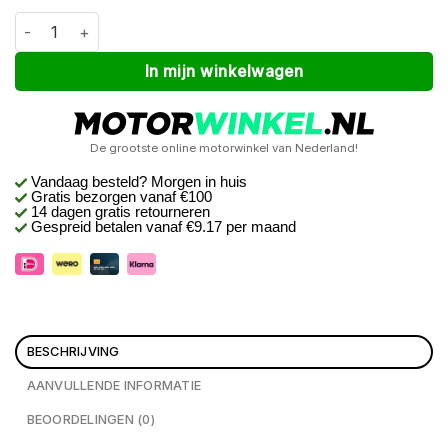
Macna Azra 12V 3A kit Zwart L aantal
Alternative:
In mijn winkelwagen
De grootste online motorwinkel van Nederland!
Vandaag besteld? Morgen in huis
Gratis bezorgen
vanaf €100
14 dagen gratis retourneren
Gespreid betalen vanaf €9.17 per maand
BESCHRIJVING
AANVULLENDE INFORMATIE
BEOORDELINGEN (0)