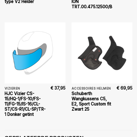
type V2 Helder
ION
TRT.00.475.12500/B
€
37,95
€
69,95
VIZIEREN
ACCESSOIRES HELMEN
HJC Vizier CS-
Schuberth
15/HQ-1/FS-10/FS-
Wangkussens C5,
11/FG-15/IS-16/CL-
E2, Sport Custom fit
ST/CS-R1/CL-SP/TR-
Zwart 25
1 Donker getint