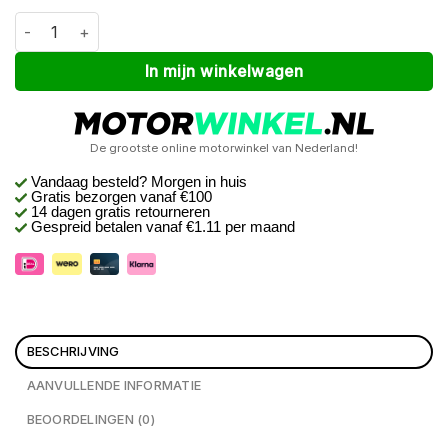
Macna Astrill Bruin / Zwart XXXL aantal
Alternative:
In mijn winkelwagen
De grootste online motorwinkel van Nederland!
Vandaag besteld? Morgen in huis
Gratis bezorgen
vanaf €100
14 dagen gratis retourneren
Gespreid betalen vanaf €1.11 per maand
BESCHRIJVING
AANVULLENDE INFORMATIE
BEOORDELINGEN (0)