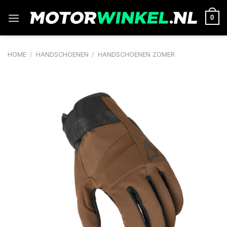
Ga
naar
0
inhoud
HOME
/
HANDSCHOENEN
/
HANDSCHOENEN ZOMER