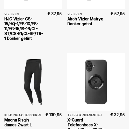
€
37,95
€
57,95
VIZIEREN
VIZIEREN
HJC Vizier CS-
Airoh Vizier Matryx
15/HQ-1/FS-10/FS-
Donker getint
11/FG-15/IS-16/CL-
ST/CS-R1/CL-SP/TR-
1 Donker getint
€
139,95
€
32,95
KLEDINGACCESSOIRES
TELEFOONBEVESTIGING
Macna Risqin
X-Guard
dames Zwart L
Telefoonhoes X-