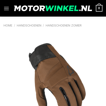
Ga
naar
0
inhoud
HOME
/
HANDSCHOENEN
/
HANDSCHOENEN ZOMER