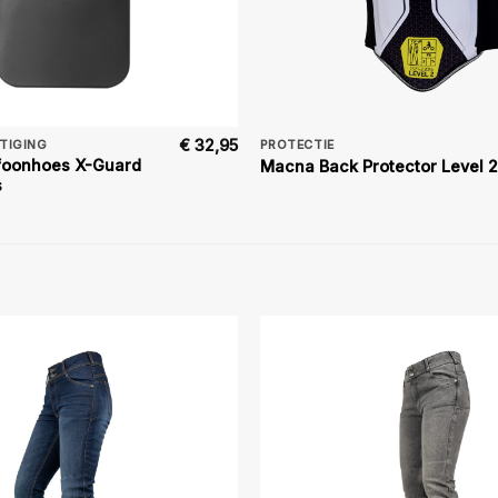
€
32,95
TIGING
PROTECTIE
foonhoes X-Guard
Macna Back Protector Level 2
s