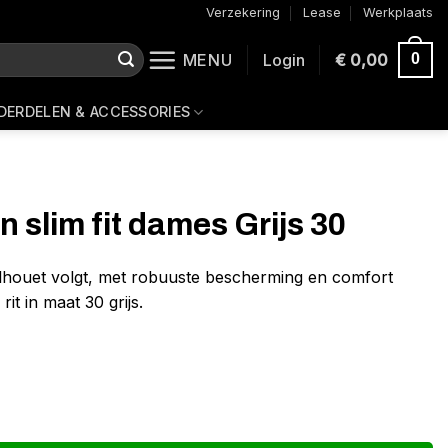
Verzekering
Lease
Werkplaats
MENU
Login
€
0,00
0
DERDELEN & ACCESSORIES
slim fit dames Grijs 30
silhouet volgt, met robuuste bescherming en comfort
 rit in maat 30 grijs.
ijs 30 aantal