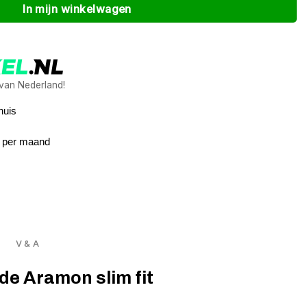
In mijn winkelwagen
 van Nederland!
huis
5 per maand
V & A
 de Aramon slim fit