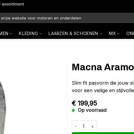
e assortiment
MEN
KLEDING
LAARZEN & SCHOENEN
MX
ON
Macna Aramon 
Slim fit pasvorm die jouw 
voor een veilige en stijlvolle
€
199,95
Op voorraad
Macna Aramon slim fit dames Gr
Alternative: