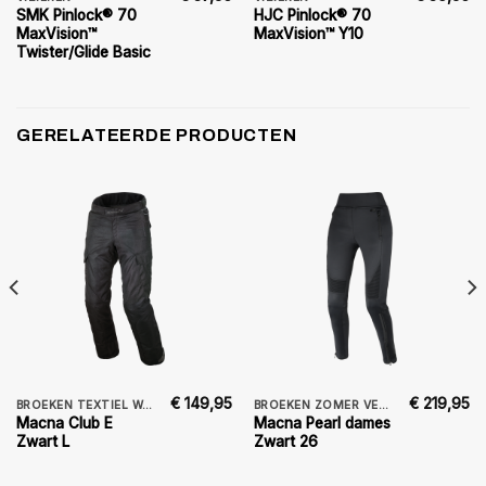
SMK Pinlock® 70
HJC Pinlock® 70
MaxVision™
MaxVision™ Y10
Twister/Glide Basic
GERELATEERDE PRODUCTEN
€
149,95
€
219,95
BROEKEN TEXTIEL WATERDICHT
BROEKEN ZOMER VENTILATIE DAMES
Macna Club E
Macna Pearl dames
Zwart L
Zwart 26