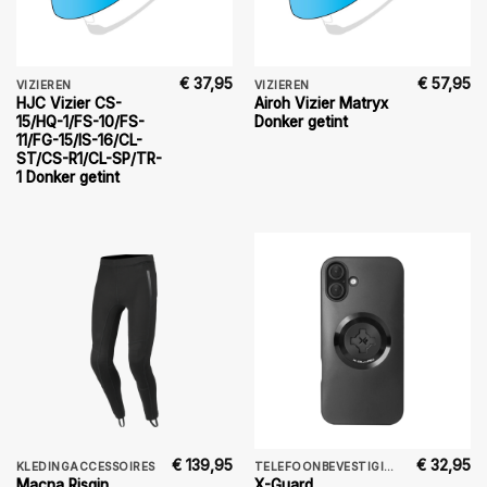
€
37,95
€
57,95
VIZIEREN
VIZIEREN
HJC Vizier CS-
Airoh Vizier Matryx
15/HQ-1/FS-10/FS-
Donker getint
11/FG-15/IS-16/CL-
ST/CS-R1/CL-SP/TR-
1 Donker getint
€
139,95
€
32,95
KLEDINGACCESSOIRES
TELEFOONBEVESTIGING
Macna Risqin
X-Guard