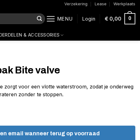
Verzekering
Lease
Werkplaats
MENU
Login
€
0,00
0
DERDELEN & ACCESSORIES
ak Bite valve
ve zorgt voor een vlotte waterstroom, zodat je onderweg
drateren zonder te stoppen.
een email wanneer terug op voorraad