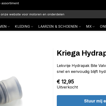
e assortiment
MEN
KLEDING
LAARZEN & SCHOENEN
MX
ON
Kriega Hydrap
Lekvrije Hydrapak Bite Val
snel en eenvoudig blijft hy
€
12,95
Uitverkocht
Stuur mij 