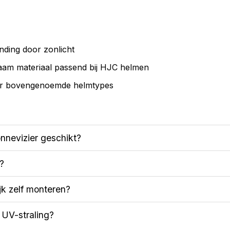
nding door zonlicht
aam materiaal passend bij HJC helmen
or bovengenoemde helmtypes
onnevizier geschikt?
r?
jk zelf monteren?
 UV-straling?