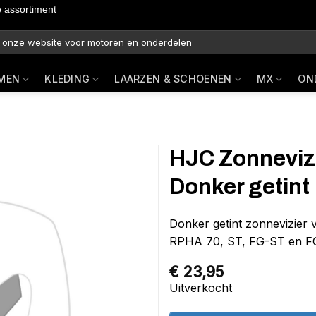
e assortiment
MEN
KLEDING
LAARZEN & SCHOENEN
MX
ON
HJC Zonneviz
Donker getint
Donker getint zonnevizier 
RPHA 70, ST, FG-ST en FG
€
23,95
Uitverkocht