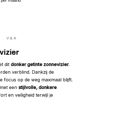
7 per maand
V & A
vizier
t dit
donker getinte zonnevizier
.
orden verblind. Dankzij de
e focus op de weg maximaal blijft.
g met een
stijlvolle, donkere
rt en veiligheid terwijl je