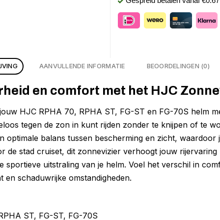
Gespreid betalen vanaf €0.6
JVING
AANVULLENDE INFORMATIE
BEOORDELINGEN (0)
rheid en comfort met het HJC Zonne
r jouw HJC RPHA 70, RPHA ST, FG-ST en FG-70S helm me
teloos tegen de zon in kunt rijden zonder te knijpen of te w
n optimale balans tussen bescherming en zicht, waardoor j
or de stad cruiset, dit zonnevizier verhoogt jouw rijervarin
e sportieve uitstraling van je helm. Voel het verschil in comfo
ht en schaduwrijke omstandigheden.
 RPHA ST, FG-ST, FG-70S