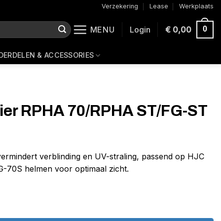
Verzekering
Lease
Werkplaats
MENU
Login
€
0,00
0
DERDELEN & ACCESSORIES
ier RPHA 70/RPHA ST/FG-ST
vermindert verblinding en UV-straling, passend op HJC
-70S helmen voor optimaal zicht.