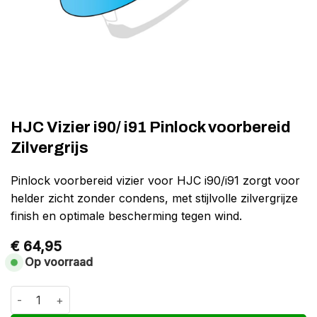
HJC Vizier i90/ i91 Pinlock voorbereid
Zilvergrijs
Pinlock voorbereid vizier voor HJC i90/i91 zorgt voor
helder zicht zonder condens, met stijlvolle zilvergrijze
finish en optimale bescherming tegen wind.
€
64,95
Op voorraad
HJC Vizier i90/ i91 Pinlock voorbereid Zilvergrijs aantal
Alternative: