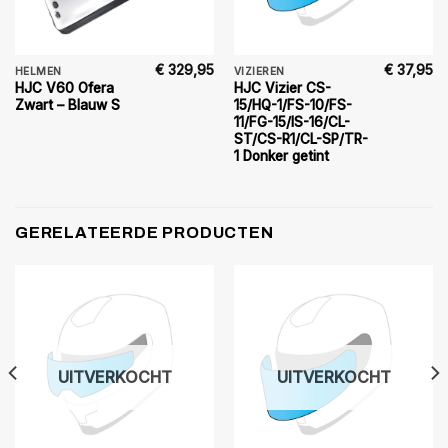
€
329,95
€
37,95
HELMEN
VIZIEREN
HJC V60 Ofera
HJC Vizier CS-
Zwart – Blauw S
15/HQ-1/FS-10/FS-
11/FG-15/IS-16/CL-
ST/CS-R1/CL-SP/TR-
1 Donker getint
GERELATEERDE PRODUCTEN
UITVERKOCHT
UITVERKOCHT