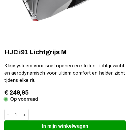
HJC i91 Lichtgrijs M
Klapsysteem voor snel openen en sluiten, lichtgewicht
en aerodynamisch voor ultiem comfort en helder zicht
tijdens elke rit.
€
249,95
Op voorraad
HJC i91 Lichtgrijs M aantal
Alternative:
In mijn winkelwagen