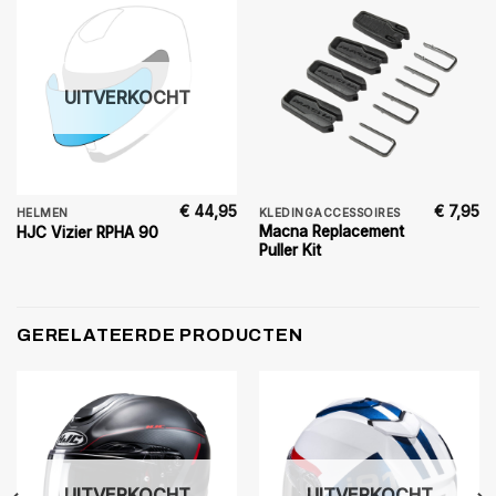
UITVERKOCHT
€
44,95
€
7,95
HELMEN
KLEDINGACCESSOIRES
Macna Replacement
HJC Vizier RPHA 90
Puller Kit
GERELATEERDE PRODUCTEN
UITVERKOCHT
UITVERKOCHT