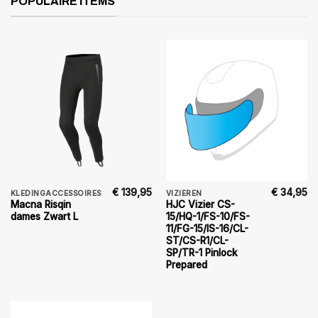
POPULAIRE ITEMS
€
139,95
€
34,95
KLEDINGACCESSOIRES
VIZIEREN
Macna Risqin
HJC Vizier CS-
dames Zwart L
15/HQ-1/FS-10/FS-
11/FG-15/IS-16/CL-
ST/CS-R1/CL-
SP/TR-1 Pinlock
Prepared