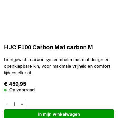
HJC F100 Carbon Mat carbon M
Lichtgewicht carbon systeemhelm met mat design en
openklapbare kin, voor maximale vrijheid en comfort
tijdens elke rit.
€
459,95
Op voorraad
HJC F100 Carbon Mat carbon M aantal
Alternative:
In mijn winkelwagen