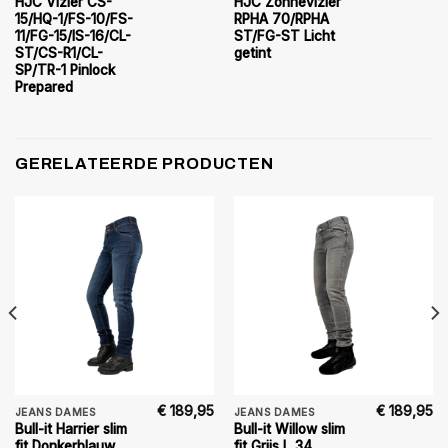
HJC Vizier CS-
HJC Zonnevizier
15/HQ-1/FS-10/FS-
RPHA 70/RPHA
11/FG-15/IS-16/CL-
ST/FG-ST Licht
ST/CS-R1/CL-
getint
SP/TR-1 Pinlock
Prepared
GERELATEERDE PRODUCTEN
€
189,95
€
189,95
JEANS DAMES
JEANS DAMES
Bull-it Harrier slim
Bull-it Willow slim
fit Donkerblauw
fit Grijs L_34