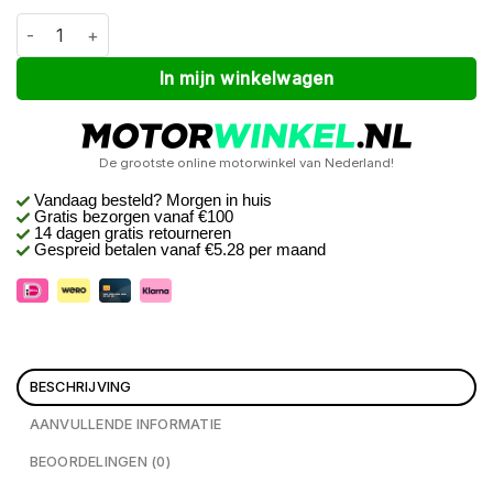
Bull-it Willow slim fit Grijs S_36 aantal
Alternative:
In mijn winkelwagen
De grootste online motorwinkel van Nederland!
Vandaag besteld? Morgen in huis
Gratis bezorgen
vanaf €100
14 dagen gratis retourneren
Gespreid betalen vanaf €5.28 per maand
BESCHRIJVING
AANVULLENDE INFORMATIE
BEOORDELINGEN (0)