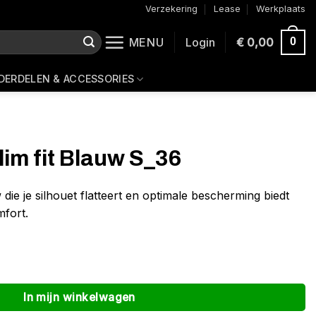
Verzekering
Lease
Werkplaats
MENU
Login
€
0,00
0
DERDELEN & ACCESSORIES
slim fit Blauw S_36
 die je silhouet flatteert en optimale bescherming biedt
mfort.
In mijn winkelwagen