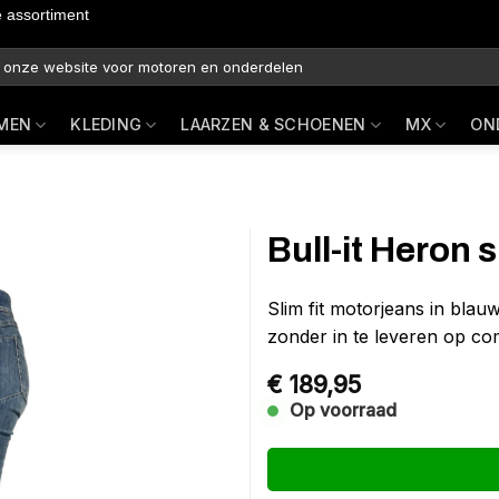
e assortiment
MEN
KLEDING
LAARZEN & SCHOENEN
MX
ON
Bull-it Heron 
Slim fit motorjeans in blauw
zonder in te leveren op co
€
189,95
Op voorraad
Alternative: