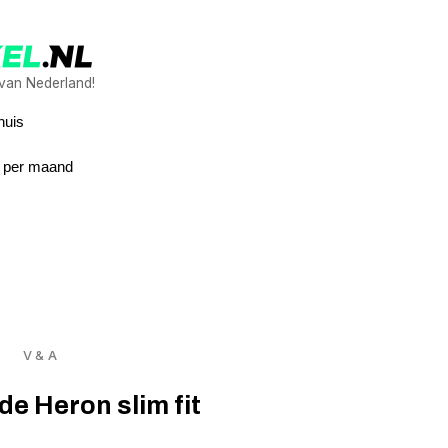
 van Nederland!
huis
8 per maand
V & A
de Heron slim fit