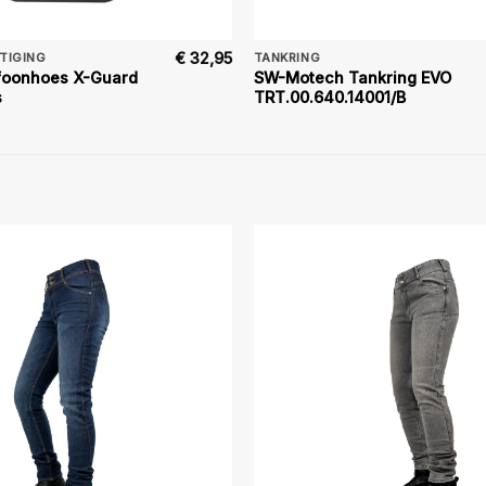
€
32,95
TIGING
TANKRING
foonhoes X-Guard
SW-Motech Tankring EVO
s
TRT.00.640.14001/B