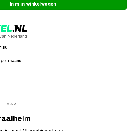
In mijn winkelwagen
 van Nederland!
huis
4 per maand
V & A
graalhelm
elm in maat M combineert een