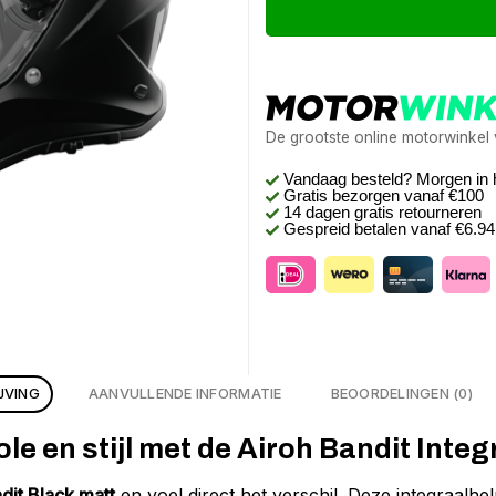
De grootste online motorwinkel
Vandaag besteld? Morgen in 
Gratis bezorgen
vanaf €100
14 dagen gratis retourneren
Gespreid betalen vanaf €6.9
JVING
AANVULLENDE INFORMATIE
BEOORDELINGEN (0)
le en stijl met de Airoh Bandit Inte
dit Black matt
en voel direct het verschil. Deze integraalh