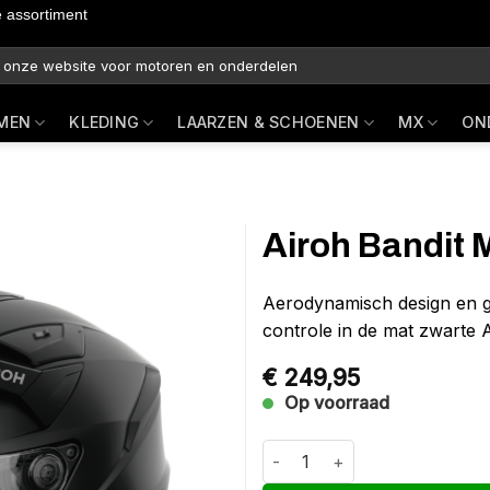
e assortiment
MEN
KLEDING
LAARZEN & SCHOENEN
MX
ON
Airoh Bandit 
Aerodynamisch design en g
controle in de mat zwarte 
€
249,95
Op voorraad
Airoh Bandit Mat zwart M aanta
Alternative: