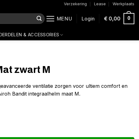
Verzekering
Lease
Werkplaats
MENU
Login
€
0,00
0
DERDELEN & ACCESSORIES
Mat zwart M
eavanceerde ventilatie zorgen voor ultiem comfort en
Airoh Bandit integraalhelm maat M.
l