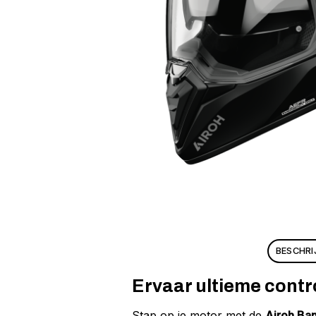
BESCHRI
Ervaar ultieme contro
Stap op je motor met de
Airoh Ban